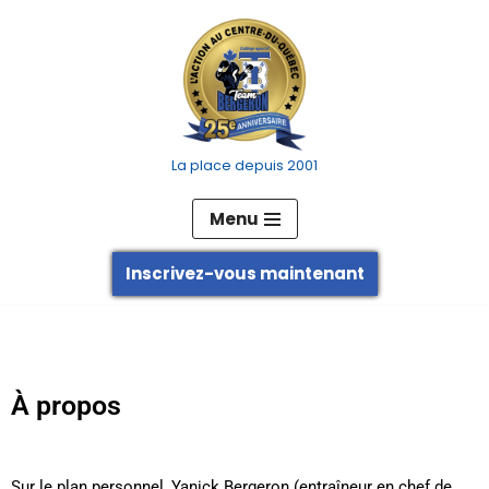
Aller
au
contenu
La place depuis 2001
Menu
Inscrivez-vous maintenant
À propos
Sur le plan personnel, Yanick Bergeron (entraîneur en chef de