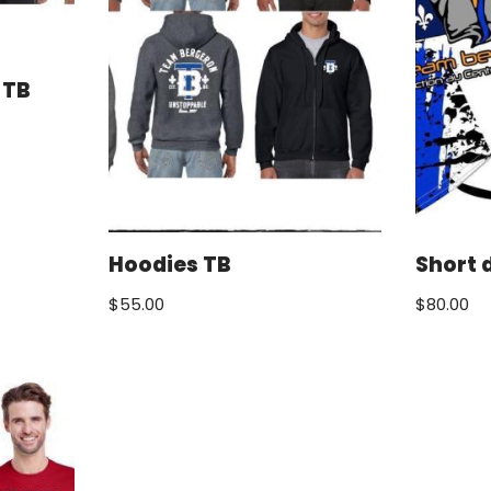
 TB
Hoodies TB
Short 
$
55.00
$
80.00