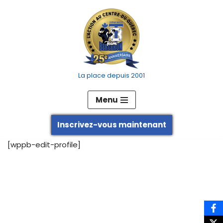
Aller
au
contenu
La place depuis 2001
Menu
Inscrivez-vous maintenant
[wppb-edit-profile]