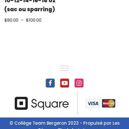
10-12-14-16-18 oz
(sac ou sparring)
$
80.00
–
$
100.00
© Collège Team Bergeron 2023 - Propulsé par
Les