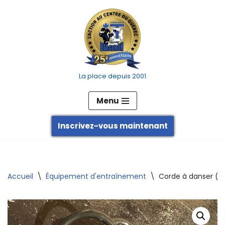
Aller
au
contenu
La place depuis 2001
Menu
Inscrivez-vous maintenant
Accueil
\
Équipement d'entraînement
\
Corde à danser (b